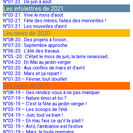
N°01-22 : De juin à août
Les infolettres de 2021
N°03-21 : Vive le mois d’août
N°02-21 : Fête des mères, faites des merveilles !
N°01-21 : Les nouvelles d’avril
Les news de 2020
N°08-20 : Des projets à foison…
N°07-20 : Septembre approche
N°06-20 : L’été des travaux
N°05 -20 : C’était le mois de juin, la terre renaissait…
N°04-20 : En Mai au jardin-verger
N°03-20 : Aux confins de mars et d’avril
N°02-20 : Mars et ça repart !
N°01-20 – Février, tout douillet
Les news de 2019
N°08-19 – Des rendez-vous à ne pas manquer
N°07-19 – Nature émoi et toi ?
N°06-19 – C’est la fête au jardin-verger !
N°05-19 – Les scoops de l’été
N°04-19 – Juin, tout va bien !
N°03-19 – En mai, fais ce qu’il te plaît !
N°02-19 – Avril, l’ambiance est festive
N°01-19 – Mars, la toute première